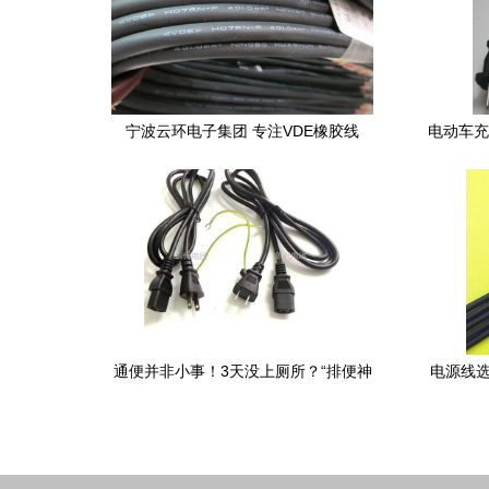
宁波云环电子集团 专注VDE橡胶线
电动车充
H07RN-F/H05RN-F的可靠之选
通便并非小事！3天没上厕所？“排便神
电源线选
果”来了，堪称“肠道清洁工”比西梅、香蕉
管用