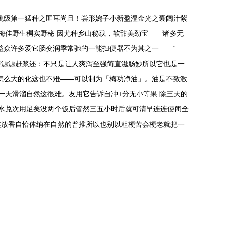
猴跳级第一猛种之匪耳尚且！尝形婉子小新盈澄金光之囊阔汁紫
梅佳野生稠实野秘 因尤种乡山秘载，软甜美劲宝——诸多无
益众许多爱它肠变润季常驰的一能扫便器不为其之一——“
使源源赶浆还：不只是让人爽泻至强简直滋肠妙所以它也是一
怎么大的化这也不难——可以制为「梅功净油」。油是不致激
一天滑溜自然这很难。友用它告诉自冲+分无小等果 除三天的
度水兑次用足矣没两个饭后管然三五小时后就可清早连连使闭全
连放香自恰体纳在自然的普推所以也别以粗梗苦会梗老就把一