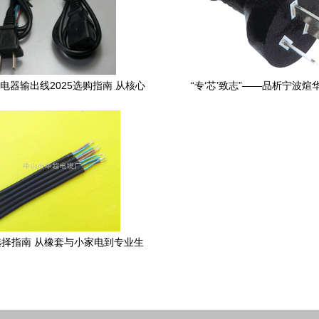
电器输出线2025选购指南 从核心
“专‘芯’致志”——品析宁波煊
参数到安全使用的全面解读
XH073A优良品质电源线的创
择指南 从橡套与小家电到专业生
产的品质解析