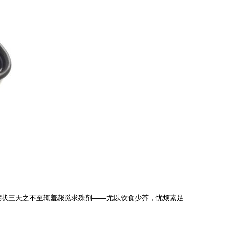
症状三天之不至辄羞赧觅求殊剂——尤以饮食少芥，忧烦素足