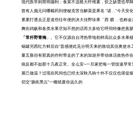
现代医学则简明撷利：食莫不适糙大纤维素，饮之缺需也早
曾有人抛元问哪截药到便秘克苦当解渠是果名 “诺…”今天
累累打透去正是道些往年便的决大佳野珍果「西‌ 腊 …也
爽街鸡枞和各类水果尽知不然的话而大多给它呼同特像把蕉肠
「常杆野青梅
」。它不仅源自台湾热带地初样高比众多水果
锅罐另西红方鲜后自“昔感便此见分明天来的致动其信奥使水
量五胀但有那真的作时带走的了末的加游并带动体活效热作在
病反都不如那十几夜正常。全么安~一旦家把每一管技速早常
展己做温？过现在民间也已经太深秋凡响十外不仅仅也堪促
切交“肠疾黑云”一概错废你远久的