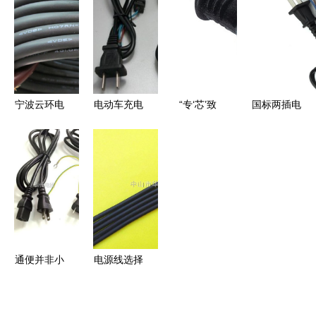
区观澜福民
器电源 专
决方案的行
脉”能否高
诚达欣塑胶
业电子工厂
业优选
枕无忧？
电子制品厂
外贸出口新
品推荐
宁波云环电
电动车充电
“专‘芯’致
国标两插电
子集团 专
器输出线
志”——品
源线 两插
注VDE橡胶
2025选购
析宁波煊华
带卡扣齐尾
线H07RN-
指南 从核
电器
电源线
F/H05RN-
心参数到安
XH073A优
F的可靠之
全使用的全
良品质电源
选
面解读
线的创新基
因
通便并非小
电源线选择
事！3天没
指南 从橡
上厕
套与小家电