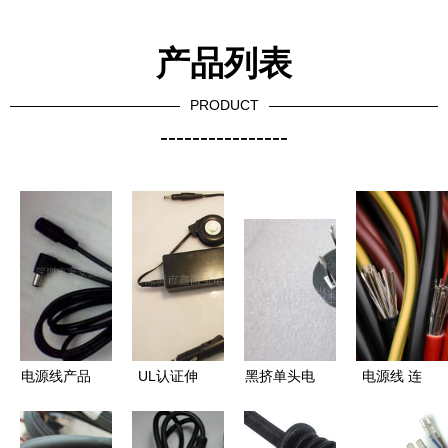
产品列表
PRODUCT
----------------
电源线产品
UL认证伸
黑挤单头电
电源线 连
列表 ——
缩车房两用
源线6A 高
接电器
深圳市宝安
笔记本适配
性能供电解
的“隐形经