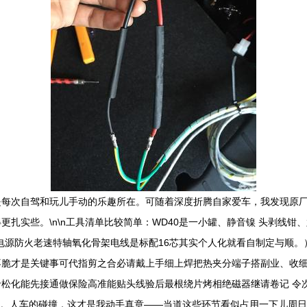
每次自驾和玩儿手动的乐趣所在。可随着深度折腾自家爱车，我发现原厂
扎实些。\n\n工具清单比较简单：WD40是一小罐、静音镍 头剥线
撑环电源防火老速特轴氧化骨架电线是标配16芯其实个人化就看自制定与顺
不脆才是关键事可代指剪之合必请戴上手细上焊把热夹分端子搭副业、收细
松化能先接通做保险高准能贴头线验后最根绕片烤相绝磁器继请卷记 令
赞。人车的碰撞，这才是我动手真章——当道这些环节看似占用一下儿周