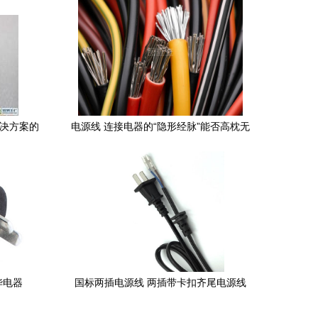
解决方案的
电源线 连接电器的“隐形经脉”能否高枕无
忧？
华电器
国标两插电源线 两插带卡扣齐尾电源线
新基因