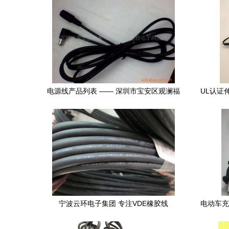
电源线产品列表 —— 深圳市宝安区观澜福
UL认证
民诚达欣塑胶电子制品厂
业
宁波云环电子集团 专注VDE橡胶线
电动车充
H07RN-F/H05RN-F的可靠之选