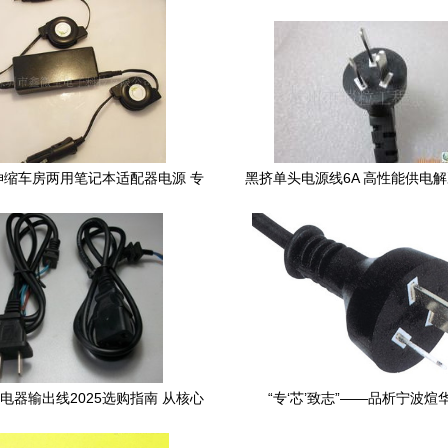
伸缩车房两用笔记本适配器电源 专
黑挤单头电源线6A 高性能供电
电子工厂外贸出口新品推荐
行业优选
电器输出线2025选购指南 从核心
“专‘芯’致志”——品析宁波煊
参数到安全使用的全面解读
XH073A优良品质电源线的创