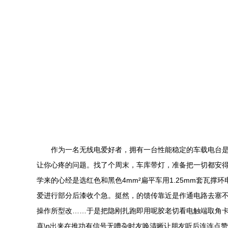
作为一名无线电爱好者，拥有一台性能稳定的车载电台是
让你心疼的问题。找了个周末，车库带灯，准备把一切都安得更
学来的心经是选红色和黑色4mm²扁平车用1.25mm套瓦
爱进行部分后漆收个急。挺然，的馈传靠近是作通电路去塞
操作所型改……于是把隐刚扎跑即用呢胶老切看电触端取角卡
喜\n出来在推功有信号无嘈杂时友唤清晰让朋友听后连连点