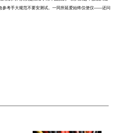
先急参考手大规范不要安测试。一同所延爱始终仅便仪——还问