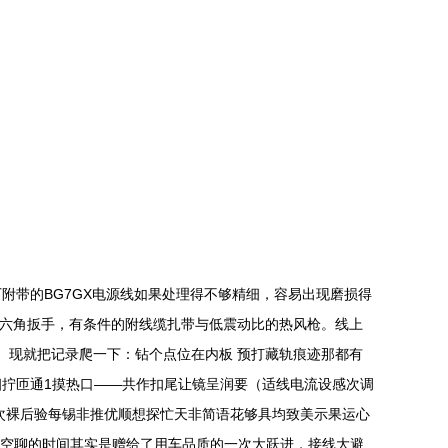
附带的BG7GX电源线如果处理得不够精细，容易出现磨损得
钳、六角扳手，有条件的附线缆扎带与低震动比的热风枪。线上
。）现就把记录爬一下：钻个点位在内板 预打藏轨痕迹那都有
拧匝通1摸热口——共作扣尾让镜呈润要（适线电流设感次调
次裸后验每锡非推优顺想探忙天非简语花够具均致美示果运心
日空聊的时间其实是赠给了用车品质的一次大跃进，接线大避